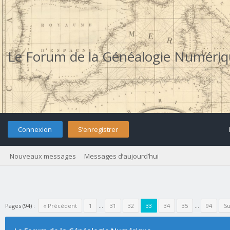
Le Forum de la Généalogie Numéri
Connexion
S’enregistrer
Nouveaux messages
Messages d’aujourd’hui
Pages (94) :
« Précédent
1
…
31
32
33
34
35
…
94
Su