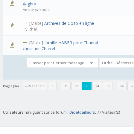
Xaghra
Amine yakoubi
[Malte]
Archives de Gozo en ligne
lily_chal
[Malte]
famille HABER pour Chantal
christiane Charrel
Pages (94) :
« Précédent
1
…
31
32
33
34
35
…
94
Su
Utilisateurs naviguant sur ce forum :
Dicietdailleurs
, 77 Visiteur(s)