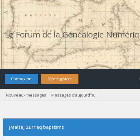
Le Forum de la Généalogie Numéri
Connexion
S’enregistrer
Nouveaux messages
Messages d’aujourd’hui
[Malte] Zurrieq baptisms