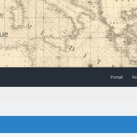
que
Portail
Fo