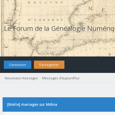
Le Forum de la Généalogie Numéri
Connexion
S’enregistrer
Nouveaux messages
Messages d’aujourd’hui
[Malte] mariages sur Mdina