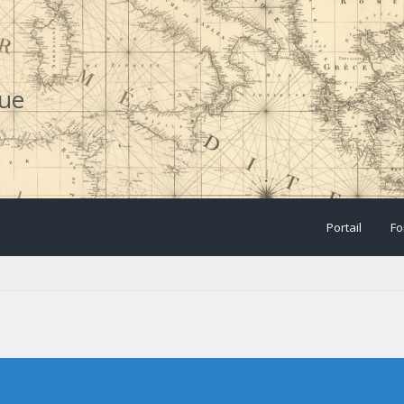
que
Portail
Fo