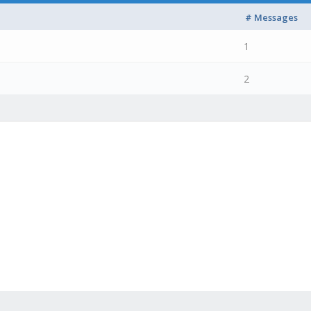
# Messages
1
2