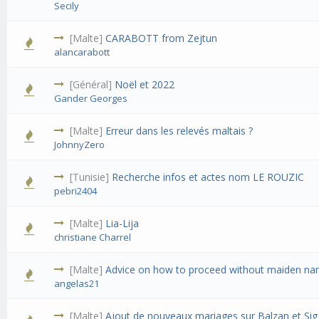
Secily
[Malte]
CARABOTT from Zejtun
alancarabott
[Général]
Noël et 2022
Gander Georges
[Malte]
Erreur dans les relevés maltais ?
JohnnyZero
[Tunisie]
Recherche infos et actes nom LE ROUZIC
pebri2404
[Malte]
Lia-Lija
christiane Charrel
[Malte]
Advice on how to proceed without maiden n
angelas21
[Malte]
Ajout de nouveaux mariages sur Balzan et Sig