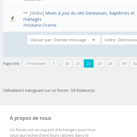
[Malte]
Mises à jour du site Geneanum, baptêmes et
mariages
christiane Charrel
Pages (94) :
« Précédent
1
…
20
21
22
23
24
…
94
Su
Utilisateurs naviguant sur ce forum : 54 Visiteur(s)
A propos de nous
Ce forum est un espace d'échanges pour tous
ceux qui recherchent leurs racines dans le