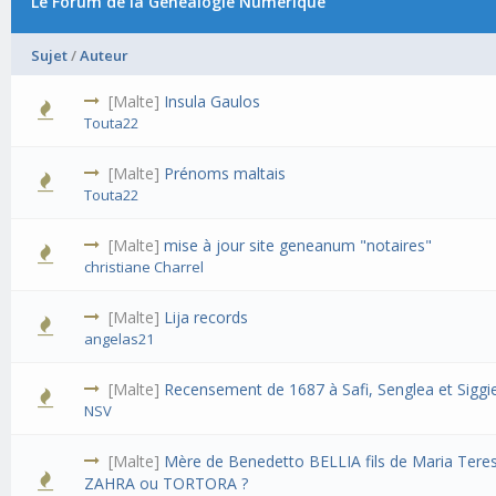
Le Forum de la Généalogie Numérique
Sujet
/
Auteur
[Malte]
Insula Gaulos
Touta22
[Malte]
Prénoms maltais
Touta22
[Malte]
mise à jour site geneanum "notaires"
christiane Charrel
[Malte]
Lija records
angelas21
[Malte]
Recensement de 1687 à Safi, Senglea et Siggi
NSV
[Malte]
Mère de Benedetto BELLIA fils de Maria Tere
ZAHRA ou TORTORA ?