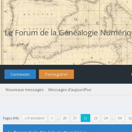
Le Forum de la Généalogie Numéri
Connexion
S’enregistrer
Nouveaux messages
Messages d’aujourd’hui
Pages (94) :
« Précédent
1
…
20
21
22
23
24
…
94
Su