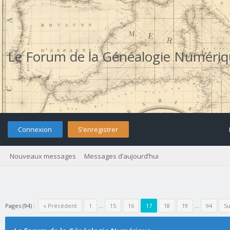
Le Forum de la Généalogie Numéri
Connexion
S’enregistrer
Nouveaux messages
Messages d’aujourd’hui
Pages (94) :
« Précédent
1
…
15
16
17
18
19
…
94
Su