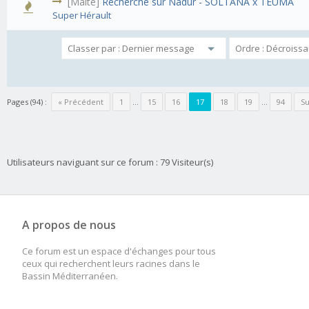
[Malte]
Recherche sur Nadur - SOLTANA x TEUMA
Super Hérault
Pages (94) :
« Précédent
1
…
15
16
17
18
19
…
94
Su
Utilisateurs naviguant sur ce forum : 79 Visiteur(s)
A propos de nous
Ce forum est un espace d'échanges pour tous
ceux qui recherchent leurs racines dans le
Bassin Méditerranéen.