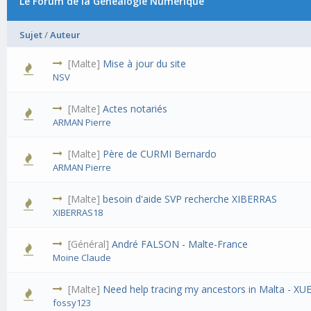
Le Forum de la Généalogie Numérique
Sujet
/
Auteur
[Malte]
Mise à jour du site
NSV
[Malte]
Actes notariés
ARMAN Pierre
[Malte]
Père de CURMI Bernardo
ARMAN Pierre
[Malte]
besoin d'aide SVP recherche XIBERRAS
XIBERRAS18
[Général]
André FALSON - Malte-France
Moine Claude
[Malte]
Need help tracing my ancestors in Malta - X
fossy123