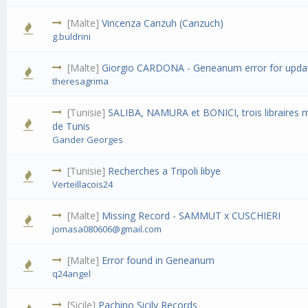
[Malte]
Vincenza Canzuh (Canzuch)
g.buldrini
[Malte]
Giorgio CARDONA - Geneanum error for upda
theresagrima
[Tunisie]
SALIBA, NAMURA et BONICI, trois libraires m
de Tunis
Gander Georges
[Tunisie]
Recherches a Tripoli libye
Verteillacois24
[Malte]
Missing Record - SAMMUT x CUSCHIERI
jomasa080606@gmail.com
[Malte]
Error found in Geneanum
q24angel
[Sicile]
Pachino Sicily Records