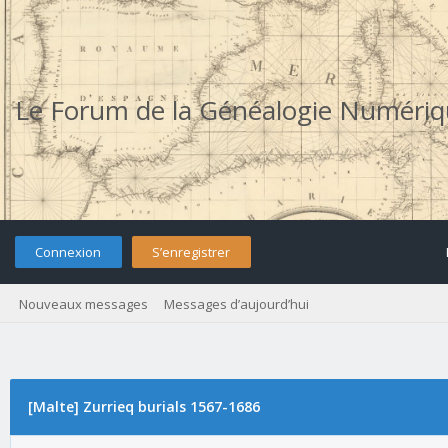
Le Forum de la Généalogie Numéri
Connexion
S’enregistrer
Nouveaux messages
Messages d’aujourd’hui
[Malte] Zurrieq burials 1567-1686