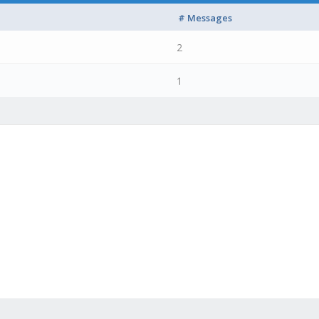
# Messages
2
1