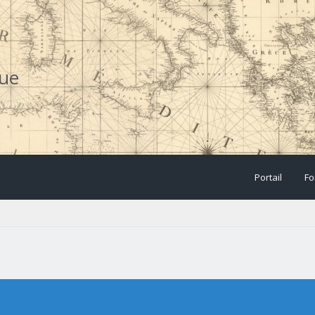
que
Portail
Fo