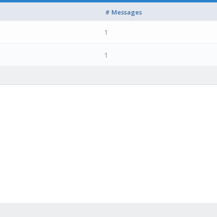
# Messages
1
1