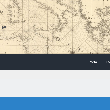
que
Portail
Fo