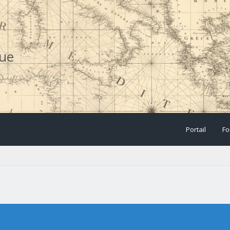
que
Portail
Fo