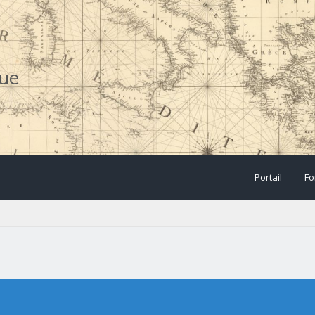
que
Portail
Fo