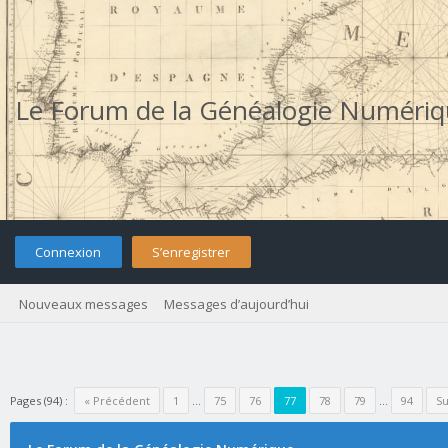
Le Forum de la Généalogie Numéri
Connexion
S’enregistrer
Nouveaux messages
Messages d’aujourd’hui
Pages (94) :
« Précédent
1
…
75
76
77
78
79
…
94
Su