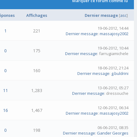
Marquer ce forum comme lu
éponses
Affichages
Dernier message
[
asc
]
19-06-2012, 14:44
1
221
Dernier message
:
massajosy2002
19-06-2012, 10:44
0
175
Dernier message
: farrugiamichele
18-06-2012, 21:24
0
160
Dernier message
:
g.buldrini
13-06-2012, 05:27
11
1,283
Dernier message
: dressouche
12-06-2012, 06:34
16
1,467
Dernier message
:
massajosy2002
06-06-2012, 08:35
0
198
Dernier message
:
Gander Georges