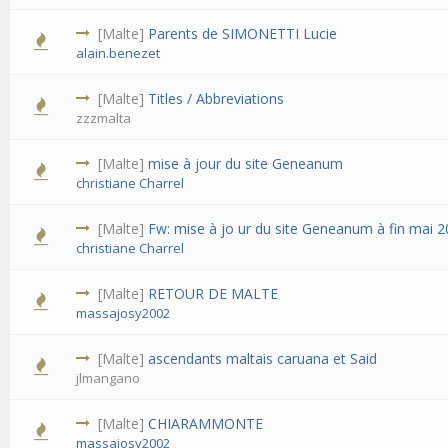
[Malte]
Parents de SIMONETTI Lucie
alain.benezet
[Malte]
Titles / Abbreviations
zzzmalta
[Malte]
mise à jour du site Geneanum
christiane Charrel
[Malte]
Fw: mise à jo ur du site Geneanum à fin mai 2
christiane Charrel
[Malte]
RETOUR DE MALTE
massajosy2002
[Malte]
ascendants maltais caruana et Said
jlmangano
[Malte]
CHIARAMMONTE
massajosy2002