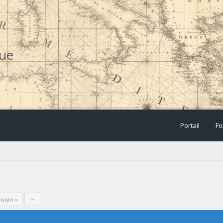
que
Portail
Fo
ivant »