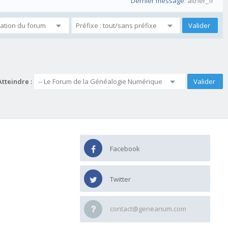
Dernier message
: aither_fr
Atteindre :
Facebook
Twitter
contact@geneanum.com