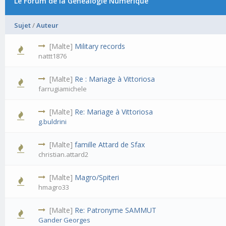
Le Forum de la Généalogie Numérique
Sujet
/
Auteur
[Malte]
Military records
nattt1876
[Malte]
Re : Mariage à Vittoriosa
farrugiamichele
[Malte]
Re: Mariage à Vittoriosa
g.buldrini
[Malte]
famille Attard de Sfax
christian.attard2
[Malte]
Magro/Spiteri
hmagro33
[Malte]
Re: Patronyme SAMMUT
Gander Georges