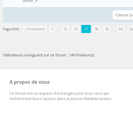
aither_fr
Pages (94) :
« Précédent
1
…
75
76
77
78
79
…
94
Su
Utilisateurs naviguant sur ce forum : 149 Visiteur(s)
A propos de nous
Ce forum est un espace d'échanges pour tous ceux qui
recherchent leurs racines dans le Bassin Méditerranéen.