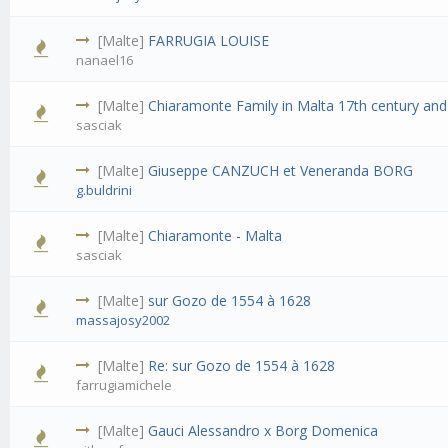
[Malte]
FARRUGIA LOUISE
nanael16
[Malte]
Chiaramonte Family in Malta 17th century and
sasciak
[Malte]
Giuseppe CANZUCH et Veneranda BORG
g.buldrini
[Malte]
Chiaramonte - Malta
sasciak
[Malte]
sur Gozo de 1554 à 1628
massajosy2002
[Malte]
Re: sur Gozo de 1554 à 1628
farrugiamichele
[Malte]
Gauci Alessandro x Borg Domenica