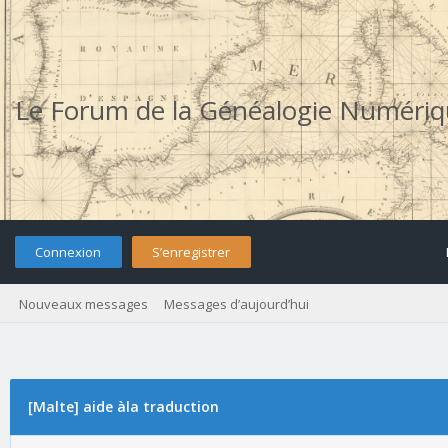
Le Forum de la Généalogie Numéri
Connexion
S’enregistrer
Nouveaux messages
Messages d’aujourd’hui
[Malte] aide àla traduction