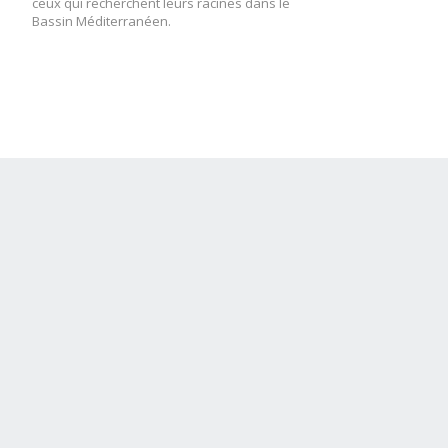
ceux qui recherchent leurs racines dans le
Bassin Méditerranéen.