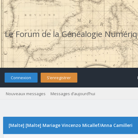
Le Forum de la Généalogie Numéri
Connexion
S’enregistrer
Nouveaux messages
Messages d’aujourd’hui
[Malte] [Malte] Mariage Vincenzo Micallef/Anna Camilleri