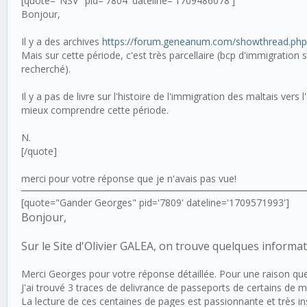
[quote="NSV" pid='7804' dateline='1709486078']
Bonjour,
Il y a des archives
https://forum.geneanum.com/showthread.php
Mais sur cette période, c'est très parcellaire (bcp d'immigration s
recherché).
Il y a pas de livre sur l'histoire de l'immigration des maltais vers
mieux comprendre cette période.
N.
[/quote]
merci pour votre réponse que je n'avais pas vue!
[quote="Gander Georges" pid='7809' dateline='1709571993']
Bonjour,
Sur le Site d'Olivier GALEA, on trouve quelques informat
Merci Georges pour votre réponse détaillée. Pour une raison que 
J'ai trouvé 3 traces de delivrance de passeports de certains de m
La lecture de ces centaines de pages est passionnante et très ins