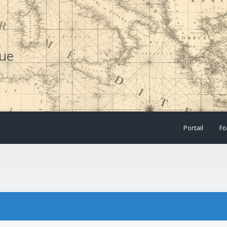
que
Portail
Fo