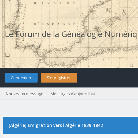
Le Forum de la Généalogie Numéri
Connexion
S’enregistrer
Nouveaux messages
Messages d’aujourd’hui
[Algérie] Emigration vers l'Algérie 1839-1842