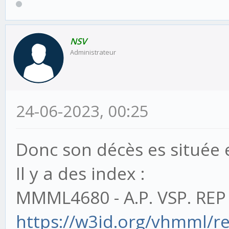
NSV
Administrateur
24-06-2023, 00:25
Donc son décès es située 
Il y a des index :
MMML4680 - A.P. VSP. REP 
https://w3id.org/vhmml/