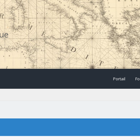
que
Portail
Fo