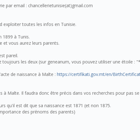
rie par email : chancellerietunisie(at)gmail.com
d exploiter toutes les infos en Tunisie.
 1899 à Tunis.
e et vous aurez leurs parents.
t pareil.
toujours les deux (sur geneanum, vous pouvez utiliser une étoile : "*
'acte de naissance à Malte :
https://certifikati.gov.mt/en/BirthCertific
 Malte. Il faudra donc être précis dans vos recherches pour pas se
rs qu'il est dit que sa naissance est 1871 (et non 1875.
l'importance des prénoms des parents)