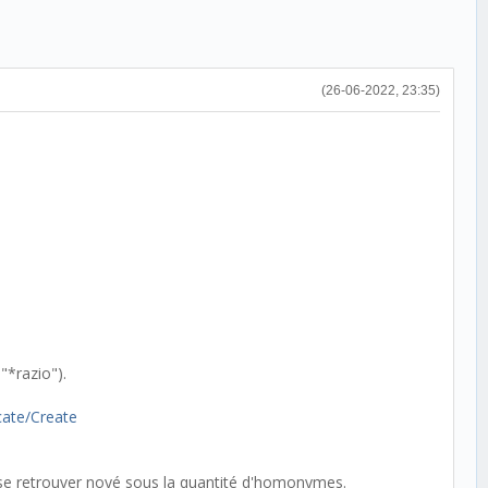
(26-06-2022, 23:35)
"*razio").
icate/Create
se retrouver noyé sous la quantité d'homonymes.