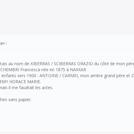
rges
.)
Maltais au nom de XIBERRAS / SCIBERRAS ORAZIO du côté de mon père
it SCHEMBRI Francesca née en 1875 à NAXXAR
 eu 3 enfants vers 1900 : ANTOINE / CARMEL mon arrière grand père et
 REMY HORACE MARIE.
ais il me faudrait les actes.
ches sans papier.