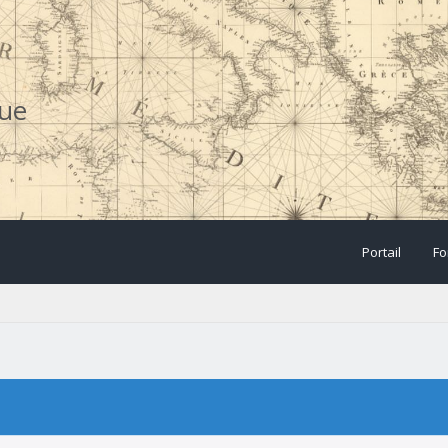
que
Portail
Fo