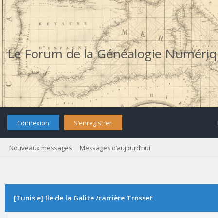
Le Forum de la Généalogie Numéri
Connexion
S’enregistrer
Nouveaux messages
Messages d’aujourd’hui
[Tunisie] Ile de la Galite /carrière Trosset