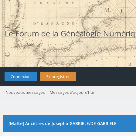
Le Forum de la Généalogie Numéri
Connexion
S’enregistrer
Nouveaux messages
Messages d’aujourd’hui
[Malte] Ancêtres de Josepha GABRIELE/DE GABRIELE