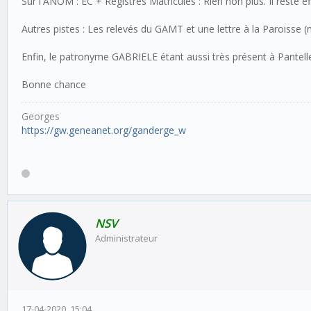
Sur l'ANOM : EC + Registres Matricules : Rien non plus. Il reste e
Autres pistes : Les relevés du GAMT et une lettre à la Paroisse 
Enfin, le patronyme GABRIELE étant aussi très présent à Pantelleri
Bonne chance
Georges
https://gw.geneanet.org/ganderge_w
NSV
Administrateur
17-04-2020, 15:04