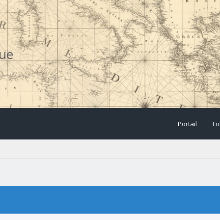
que
Portail
Fo