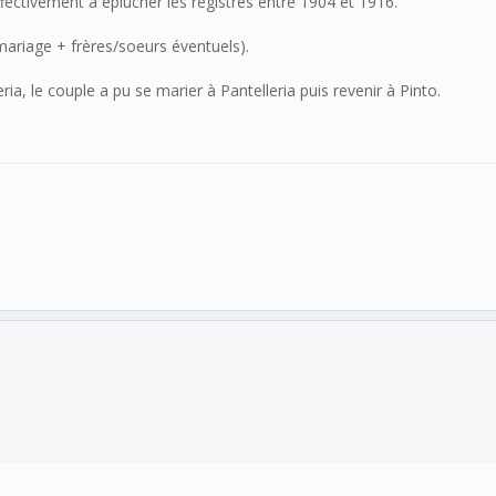
ffectivement à éplucher les registres entre 1904 et 1916.
(mariage + frères/soeurs éventuels).
a, le couple a pu se marier à Pantelleria puis revenir à Pinto.