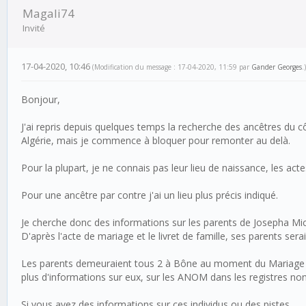
Magali74
Invité
17-04-2020, 10:46
(Modification du message : 17-04-2020, 11:59 par
Gander Georges
.)
Bonjour,
J'ai repris depuis quelques temps la recherche des ancêtres du 
Algérie, mais je commence à bloquer pour remonter au delà.
Pour la plupart, je ne connais pas leur lieu de naissance, les ac
Pour une ancêtre par contre j'ai un lieu plus précis indiqué.
Je cherche donc des informations sur les parents de Josepha Mi
D'après l'acte de mariage et le livret de famille, ses parents 
Les parents demeuraient tous 2 à Bône au moment du Mariage d
plus d'informations sur eux, sur les ANOM dans les registres non
Si vous avez des informations sur ces individus ou des pistes.