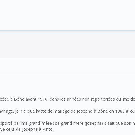
décédé à Bône avant 1916, dans les années non répertoriées qui me do
mariage. Je n'ai que l'acte de mariage de Josepha à Bône en 1888 (tro
 rapporté par ma grand-mère : sa grand mère (josepha) disait que son
é celui de Josepha à Pinto.