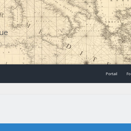
que
Portail
Fo