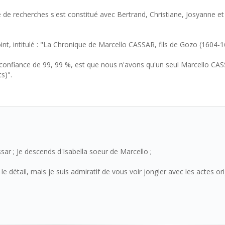
 de recherches s'est constitué avec Bertrand, Christiane, Josyanne et
nt, intitulé : "La Chronique de Marcello CASSAR, fils de Gozo (1604-1
confiance de 99, 99 %, est que nous n'avons qu'un seul Marcello CAS
s)".
sar ; Je descends d'Isabella soeur de Marcello ;
 détail, mais je suis admiratif de vous voir jongler avec les actes ori