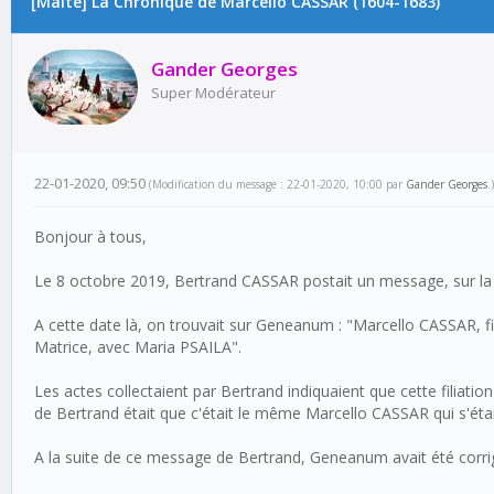
[Malte] La Chronique de Marcello CASSAR (1604-1683)
Gander Georges
Super Modérateur
22-01-2020, 09:50
(Modification du message : 22-01-2020, 10:00 par
Gander Georges
.)
Bonjour à tous,
Le 8 octobre 2019, Bertrand CASSAR postait un message, sur la 
A cette date là, on trouvait sur Geneanum : "Marcello CASSAR, f
Matrice, avec Maria PSAILA".
Les actes collectaient par Bertrand indiquaient que cette filiat
de Bertrand était que c'était le même Marcello CASSAR qui s'ét
A la suite de ce message de Bertrand, Geneanum avait été corrigé