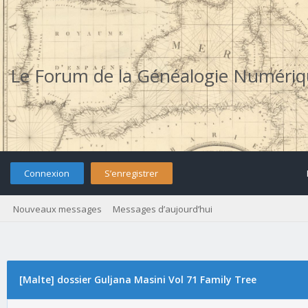
Le Forum de la Généalogie Numéri
Connexion
S’enregistrer
Nouveaux messages
Messages d’aujourd’hui
[Malte] dossier Guljana Masini Vol 71 Family Tree