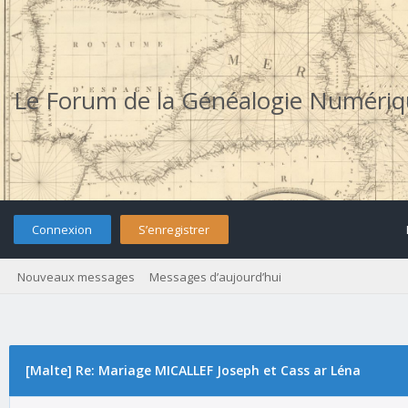
Le Forum de la Généalogie Numéri
Connexion
S’enregistrer
Nouveaux messages
Messages d’aujourd’hui
[Malte] Re: Mariage MICALLEF Joseph et Cass ar Léna