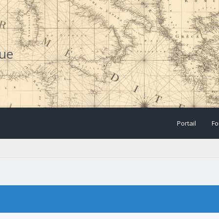
que
Portail
Fo