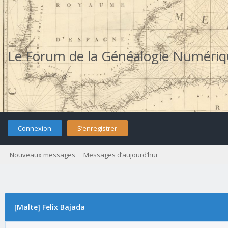
Le Forum de la Généalogie Numéri
Connexion
S’enregistrer
Nouveaux messages
Messages d’aujourd’hui
[Malte] Felix Bajada