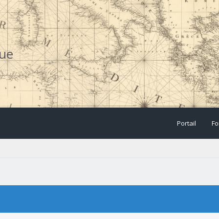
que
Portail
Fo