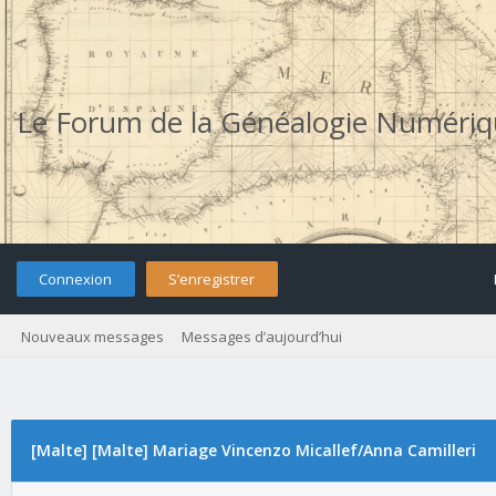
Le Forum de la Généalogie Numéri
Connexion
S’enregistrer
Nouveaux messages
Messages d’aujourd’hui
[Malte] [Malte] Mariage Vincenzo Micallef/Anna Camilleri