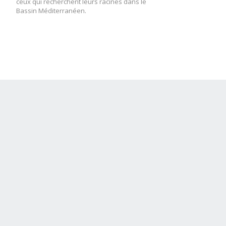
ceux qui recherchent leurs racines dans le
Bassin Méditerranéen.