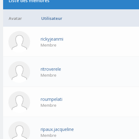
Liste des membres
Avatar
Utilisateur
rickyjeanmi
Membre
ritroverele
Membre
roumpelati
Membre
ripaux.jacqueline
Membre