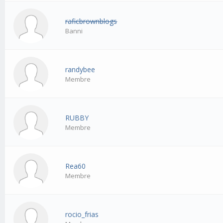
raficbrownblogs
Banni
randybee
Membre
RUBBY
Membre
Rea60
Membre
rocio_frias