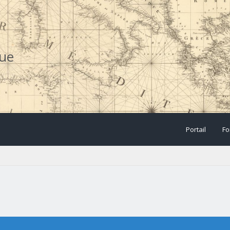
que
Portail
Fo