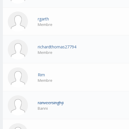
rgarth
Membre
richardthomas27794
Membre
Rim
Membre
ranveersinghji
Banni