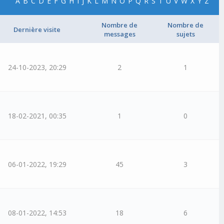
A
B
C
D
E
F
G
H
I
J
K
L
M
N
O
P
Q
R
S
T
U
V
W
X
Y
Z
Nombre de
Nombre de
Dernière visite
messages
sujets
24-10-2023, 20:29
2
1
18-02-2021, 00:35
1
0
06-01-2022, 19:29
45
3
08-01-2022, 14:53
18
6