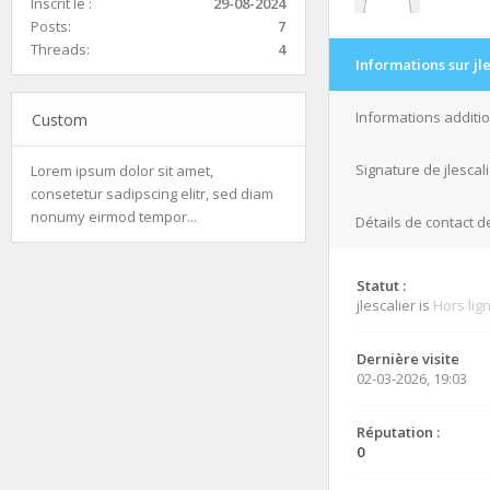
Inscrit le :
29-08-2024
Posts:
7
Threads:
4
Informations sur jl
Informations additio
Custom
Signature de jlescal
Lorem ipsum dolor sit amet,
consetetur sadipscing elitr, sed diam
nonumy eirmod tempor...
Détails de contact de
Statut :
jlescalier is
Hors lig
Dernière visite
02-03-2026, 19:03
Réputation :
0