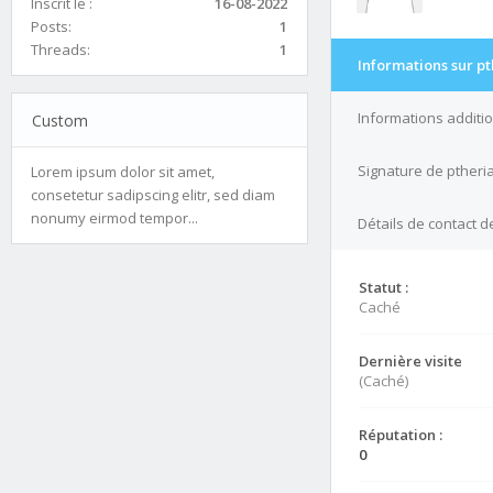
Inscrit le :
16-08-2022
Posts:
1
Threads:
1
Informations sur pt
Informations additi
Custom
Signature de ptheri
Lorem ipsum dolor sit amet,
consetetur sadipscing elitr, sed diam
nonumy eirmod tempor...
Détails de contact d
Statut :
Caché
Dernière visite
(Caché)
Réputation :
0