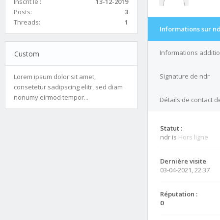
Inscrit le :
13-12-2019
Posts:
3
Threads:
1
Informations sur n
Informations additi
Custom
Signature de ndr
Lorem ipsum dolor sit amet,
consetetur sadipscing elitr, sed diam
nonumy eirmod tempor...
Détails de contact d
Statut :
ndr is
Hors ligne
Dernière visite
03-04-2021, 22:37
Réputation :
0