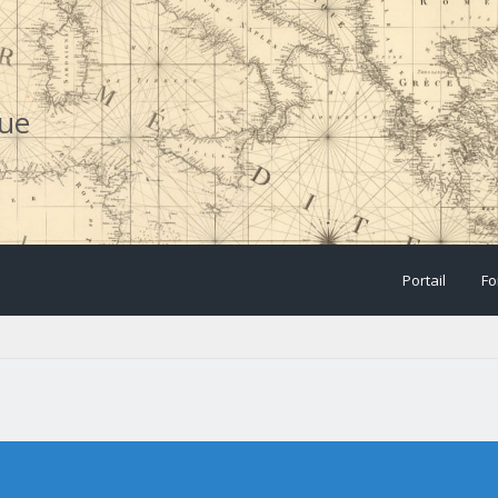
que
Portail
Fo