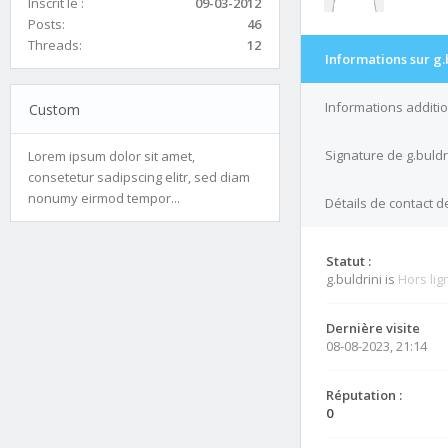
Inscrit le :
09-03-2012
Posts:
46
Threads:
12
Informations sur g.
Informations additio
Custom
Signature de g.buldr
Lorem ipsum dolor sit amet,
consetetur sadipscing elitr, sed diam
nonumy eirmod tempor...
Détails de contact de
Statut :
g.buldrini is
Hors lig
Dernière visite
08-08-2023, 21:14
Réputation :
0