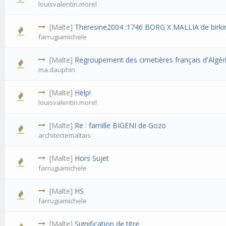
louisvalentin.morel
[Malte]
Theresine2004 :1746 BORG X MALLIA de birki
farrugiamichele
[Malte]
Regroupement des cimetières français d'Algér
ma.dauphin
[Malte]
Help!
louisvalentin.morel
[Malte]
Re : famille BIGENI de Gozo
architectemaltais
[Malte]
Hors Sujet
farrugiamichele
[Malte]
HS
farrugiamichele
[Malte]
Signification de titre