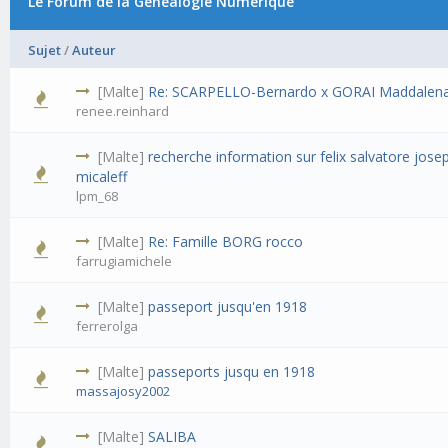
Le Forum de la Généalogie Numérique
Sujet
/
Auteur
[Malte]
Re: SCARPELLO-Bernardo x GORAI Maddalen
renee.reinhard
[Malte]
recherche information sur felix salvatore jose
micaleff
lpm_68
[Malte]
Re: Famille BORG rocco
farrugiamichele
[Malte]
passeport jusqu'en 1918
ferrerolga
[Malte]
passeports jusqu en 1918
massajosy2002
[Malte]
SALIBA