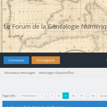
Le Forum de la Généalogie Numéri
Connexion
S’enregistrer
Nouveaux messages
Messages d’aujourd’hui
Pages (94) :
« Précédent
1
…
7
8
9
10
11
…
94
Suiva