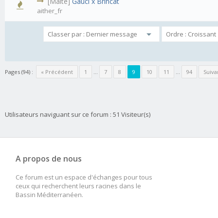
[Malte]
Gauci x Brincat
aither_fr
Pages (94) :
« Précédent
1
…
7
8
9
10
11
…
94
Suiva
Utilisateurs naviguant sur ce forum : 51 Visiteur(s)
A propos de nous
Ce forum est un espace d'échanges pour tous
ceux qui recherchent leurs racines dans le
Bassin Méditerranéen.