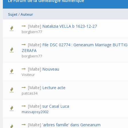
Le Forum de la Généalogie Numérique
Sujet
/
Auteur
[Malte]
Natalizia VELLA b 1623-12-27
borgbern77
[Malte]
File DSC 02774 : Geneanum Marriage BUTTIG
ZERAFA
borgbern77
[Malte]
Nouveau
Visiteur
[Malte]
Lecture acte
patcas34
[Malte]
sur Casal Luca
massajosy2002
[Malte]
'arbres famille' dans Geneanum