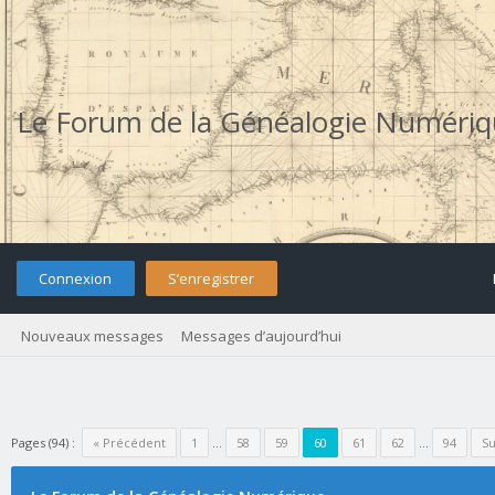
Le Forum de la Généalogie Numéri
Connexion
S’enregistrer
Nouveaux messages
Messages d’aujourd’hui
Pages (94) :
« Précédent
1
…
58
59
60
61
62
…
94
Su