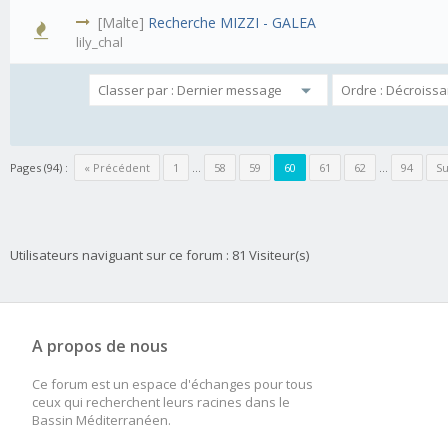
[Malte]
Recherche MIZZI - GALEA
lily_chal
Pages (94) :
« Précédent
1
…
58
59
60
61
62
…
94
Su
Utilisateurs naviguant sur ce forum : 81 Visiteur(s)
A propos de nous
Ce forum est un espace d'échanges pour tous
ceux qui recherchent leurs racines dans le
Bassin Méditerranéen.