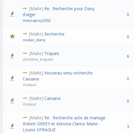
[Malte]
Re : Recherche pour Dany
0
d'alger
massajosy2002
[Malte]
Recherche
0
cealac_dany
[Malte]
Trapani
6
christine_trapani
[Malte]
Nouveau venu recherche
0
Caruana
Visiteur
[Malte]
Caruana
0
Visiteur
[Malte]
Re : Recherche acte de mariage
Robert GREEY et Antonia Clarice Marie-
3
Louise SPRAGUE