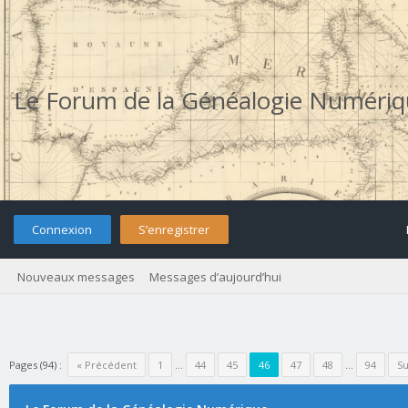
Le Forum de la Généalogie Numéri
Connexion
S’enregistrer
Nouveaux messages
Messages d’aujourd’hui
Pages (94) :
« Précédent
1
…
44
45
46
47
48
…
94
Su