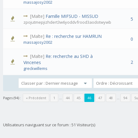
massajosy2002
[Malte]
Famille MIFSUD - MISSUD
5
zpojutmepjizhdert3w6yoddvfrood3aodotwywb
[Malte]
Re : recherche sur HAMRUN
0
massajosy2002
[Malte]
Re: recherche au SHD à
2
Vincenes
greckwillems
Pages (94) :
« Précédent
1
…
44
45
46
47
48
…
94
Su
Utilisateurs naviguant sur ce forum : 51 Visiteur(s)