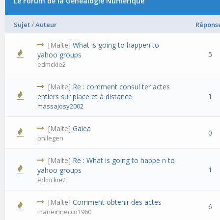
Le Forum de la Généalogie Numérique
Sujet
/
Auteur
Répons
[Malte]
What is going to happen to
5
yahoo groups
edmckie2
[Malte]
Re : comment consul ter actes
1
entiers sur place et à distance
massajosy2002
[Malte]
Galea
0
philegen
[Malte]
Re : What is going to happe n to
1
yahoo groups
edmckie2
[Malte]
Comment obtenir des actes
6
marieinnecco1960