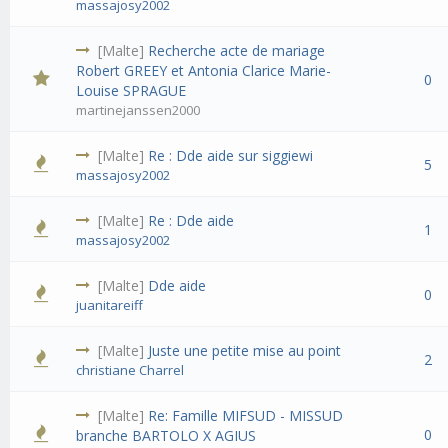
massajosy2002
[Malte]
Recherche acte de mariage
Robert GREEY et Antonia Clarice Marie-
0
Louise SPRAGUE
martinejanssen2000
[Malte]
Re : Dde aide sur siggiewi
5
massajosy2002
[Malte]
Re : Dde aide
1
massajosy2002
[Malte]
Dde aide
0
juanitareiff
[Malte]
Juste une petite mise au point
2
christiane Charrel
[Malte]
Re: Famille MIFSUD - MISSUD
0
branche BARTOLO X AGIUS