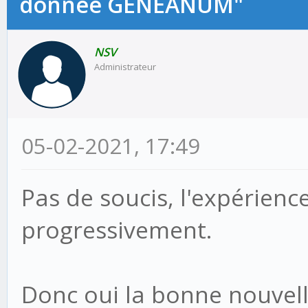
donnée GENEANUM"
NSV
Administrateur
05-02-2021, 17:49
Pas de soucis, l'expérience
progressivement.
Donc oui la bonne nouvell