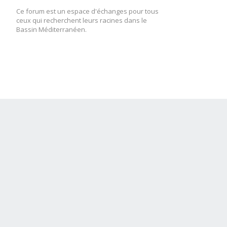
Ce forum est un espace d'échanges pour tous
ceux qui recherchent leurs racines dans le
Bassin Méditerranéen.