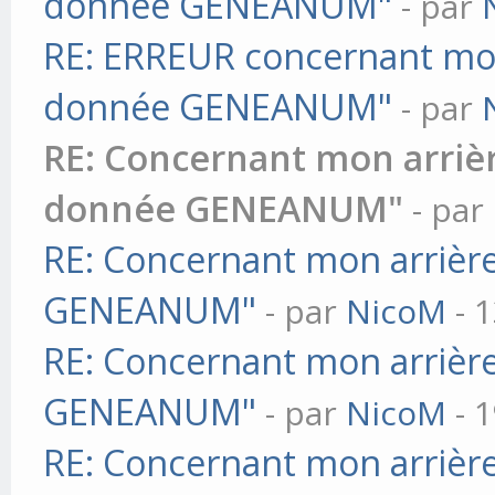
donnée GENEANUM"
- par
RE: ERREUR concernant mon 
donnée GENEANUM"
- par
RE: Concernant mon arrièr
donnée GENEANUM"
- par
RE: Concernant mon arrière
GENEANUM"
- par
NicoM
- 1
RE: Concernant mon arrière
GENEANUM"
- par
NicoM
- 1
RE: Concernant mon arrière