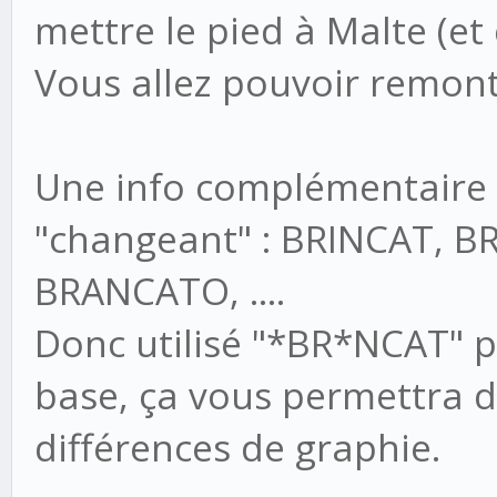
mettre le pied à Malte (et 
Vous allez pouvoir remont
Une info complémentaire 
"changeant" : BRINCAT, B
BRANCATO, ....
Donc utilisé "*BR*NCAT" 
base, ça vous permettra d
différences de graphie.