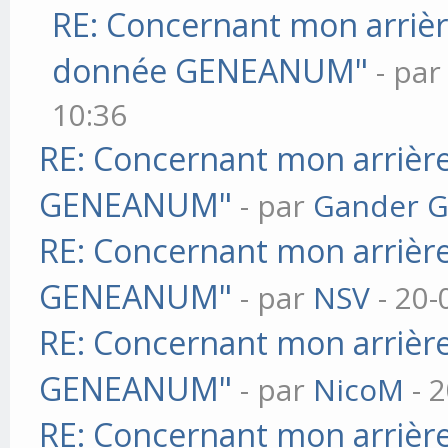
RE: Concernant mon arrièr
donnée GENEANUM"
- pa
10:36
RE: Concernant mon arrière
GENEANUM"
- par
Gander G
RE: Concernant mon arrière
GENEANUM"
- par
NSV
- 20-
RE: Concernant mon arrière
GENEANUM"
- par
NicoM
- 2
RE: Concernant mon arrière