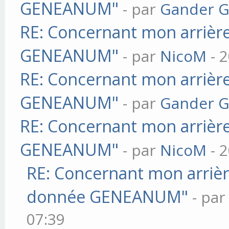
GENEANUM"
- par
Gander G
RE: Concernant mon arrière
GENEANUM"
- par
NicoM
- 2
RE: Concernant mon arrière
GENEANUM"
- par
Gander G
RE: Concernant mon arrière
GENEANUM"
- par
NicoM
- 2
RE: Concernant mon arrièr
donnée GENEANUM"
- pa
07:39