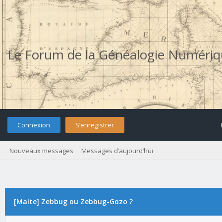
Le Forum de la Généalogie Numéri
Connexion
S’enregistrer
Nouveaux messages
Messages d’aujourd’hui
[Malte] Zebbug ou Zebbug-Gozo ?