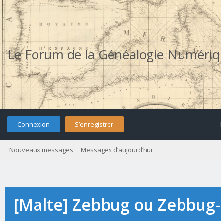
Le Forum de la Généalogie Numéri
Connexion
S’enregistrer
Nouveaux messages
Messages d’aujourd’hui
[Malte] Zebbug ou Zebbug-