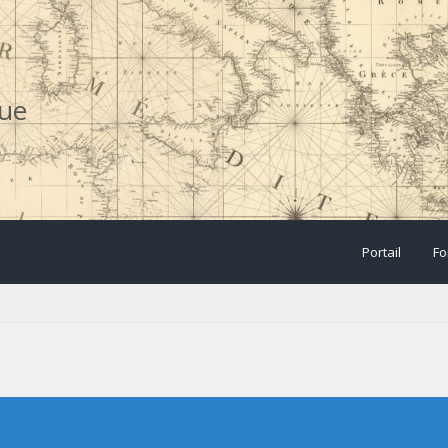
que
Portail
Fo