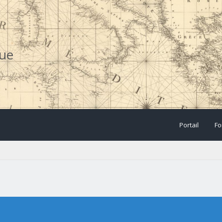
que
Portail
Fo