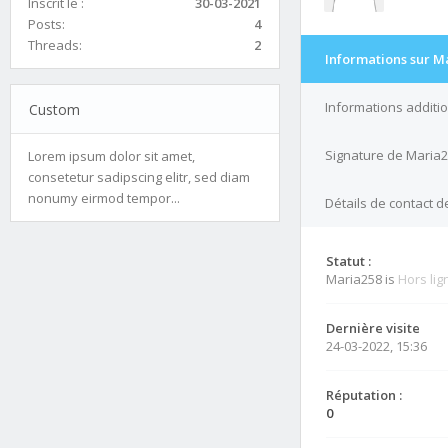
Inscrit le :
30-03-2021
Posts:
4
Threads:
2
Informations sur M
Informations additi
Custom
Signature de Maria
Lorem ipsum dolor sit amet,
consetetur sadipscing elitr, sed diam
nonumy eirmod tempor...
Détails de contact 
Statut :
Maria258 is
Hors lig
Dernière visite
24-03-2022, 15:36
Réputation :
0