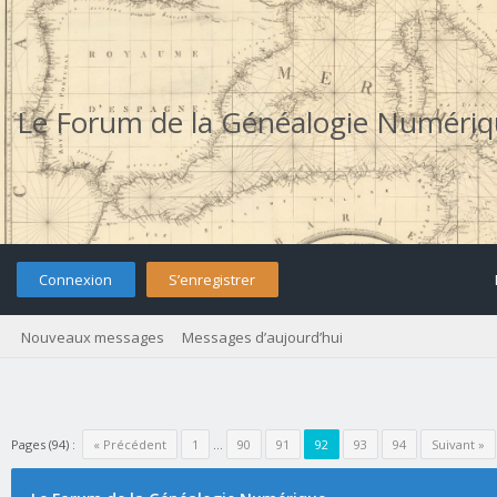
Le Forum de la Généalogie Numéri
Connexion
S’enregistrer
Nouveaux messages
Messages d’aujourd’hui
Pages (94) :
« Précédent
1
…
90
91
92
93
94
Suivant »