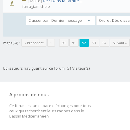
[Malte]
Re : Dans la famille ...
farrugiamichele
Pages (94) :
« Précédent
1
…
90
91
92
93
94
Suivant »
Utilisateurs naviguant sur ce forum : 51 Visiteur(s)
A propos de nous
Ce forum est un espace d'échanges pour tous
ceux qui recherchent leurs racines dans le
Bassin Méditerranéen.