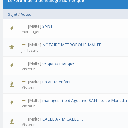
Le Forum de la Généalogie Numérique
Sujet
/
Auteur
[Malte]
SANT
manouger
[Malte]
NOTAIRE METROPOLIS MALTE
jm_lazare
[Malte]
ce qui vs manque
Visiteur
[Malte]
un autre enfant
Visiteur
[Malte]
mariages fille d'Agostino SANT et de Mariett
Visiteur
[Malte]
CALLEJA - MICALLEF ...
Visiteur