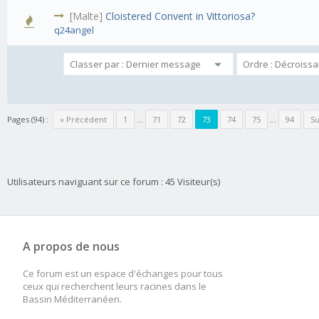
[Malte]
Cloistered Convent in Vittoriosa?
q24angel
Pages (94) :
« Précédent
1
…
71
72
73
74
75
…
94
Su
Utilisateurs naviguant sur ce forum : 45 Visiteur(s)
A propos de nous
Ce forum est un espace d'échanges pour tous
ceux qui recherchent leurs racines dans le
Bassin Méditerranéen.