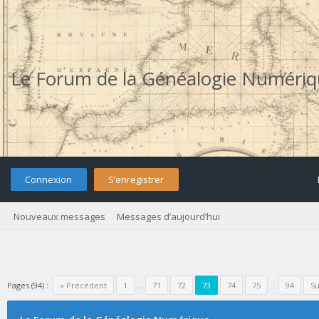
Le Forum de la Généalogie Numéri
Connexion
S’enregistrer
Nouveaux messages
Messages d’aujourd’hui
Pages (94) :
« Précédent
1
…
71
72
73
74
75
…
94
Su