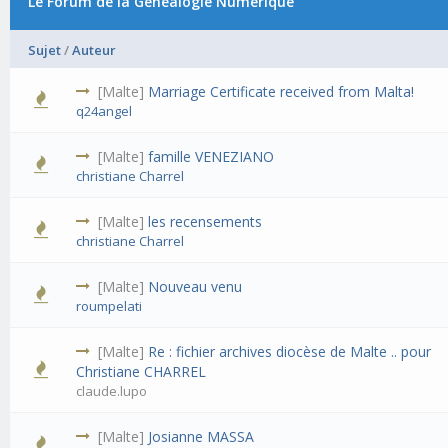
Le Forum de la Généalogie Numérique
Sujet
/
Auteur
[Malte]
Marriage Certificate received from Malta!
q24angel
[Malte]
famille VENEZIANO
christiane Charrel
[Malte]
les recensements
christiane Charrel
[Malte]
Nouveau venu
roumpelati
[Malte]
Re : fichier archives diocèse de Malte .. pour
Christiane CHARREL
claude.lupo
[Malte]
Josianne MASSA