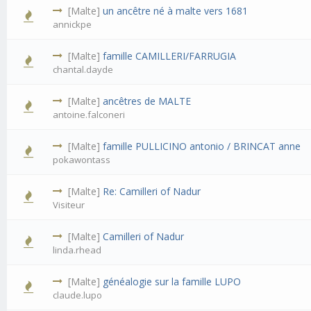
[Malte]
un ancêtre né à malte vers 1681
annickpe
[Malte]
famille CAMILLERI/FARRUGIA
chantal.dayde
[Malte]
ancêtres de MALTE
antoine.falconeri
[Malte]
famille PULLICINO antonio / BRINCAT anne
pokawontass
[Malte]
Re: Camilleri of Nadur
Visiteur
[Malte]
Camilleri of Nadur
linda.rhead
[Malte]
généalogie sur la famille LUPO
claude.lupo