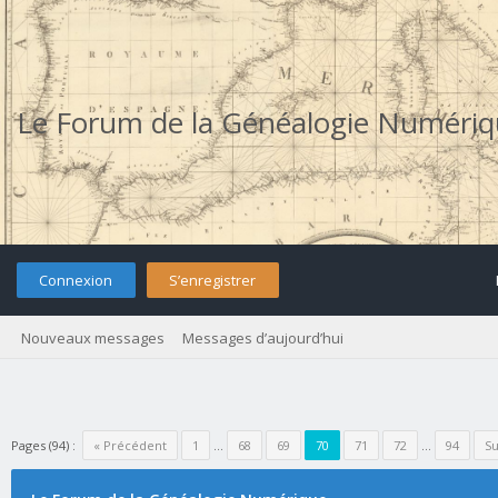
Le Forum de la Généalogie Numéri
Connexion
S’enregistrer
Nouveaux messages
Messages d’aujourd’hui
Pages (94) :
« Précédent
1
…
68
69
70
71
72
…
94
Su