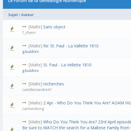
Le Forum de la Généalogie Numérique
Sujet
/
Auteur
[Malte]
Sans object
f_cherri
[Malte]
Re: St. Paul - La Vallette 1810
g.buldrini
[Malte]
St. Paul - La Vellette 1810
g.buldrini
[Malte]
recherches
camilleriandre41
[Malte]
2 Apr - Who Do You Think You Are? ADAM HI
carmenborg
[Malte]
Who Do You Think You Are? 23rd April episode 
Be sure to WATCH the search for a Maltese Family from