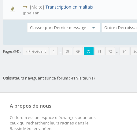
[Malte]
Transcription en maltais
jpbalzan
Pages (94) :
« Précédent
1
…
68
69
70
71
72
…
94
Su
Utilisateurs naviguant sur ce forum : 41 Visiteur(s)
A propos de nous
Ce forum est un espace d'échanges pour tous
ceux qui recherchent leurs racines dans le
Bassin Méditerranéen.