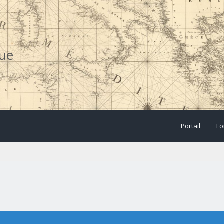
que
Portail
Fo