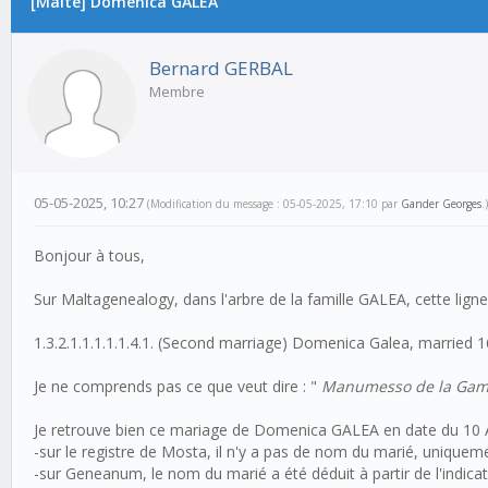
[Malte] Domenica GALEA
Bernard GERBAL
Membre
05-05-2025, 10:27
(Modification du message : 05-05-2025, 17:10 par
Gander Georges
.)
Bonjour à tous,
Sur Maltagenealogy, dans l'arbre de la famille GALEA, cette ligne 
1.3.2.1.1.1.1.1.4.1. (Second marriage) Domenica Galea, married
Je ne comprends pas ce que veut dire : "
Manumesso de la Gamb
Je retrouve bien ce mariage de Domenica GALEA en date du 10 
-sur le registre de Mosta, il n'y a pas de nom du marié, unique
-sur Geneanum, le nom du marié a été déduit à partir de l'in