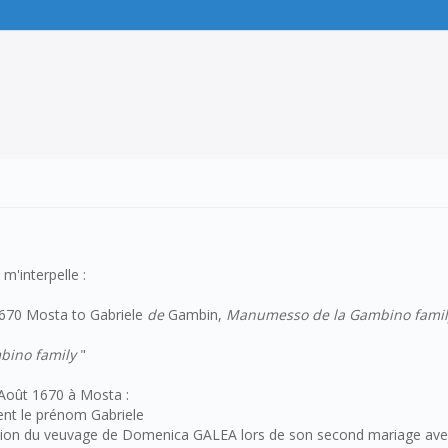
m'interpelle :
 1670 Mosta to Gabriele
de
Gambin,
Manumesso de la Gambino famil
ino family
"
Août 1670 à Mosta :
ment le prénom Gabriele
dication du veuvage de Domenica GALEA lors de son second mariage 