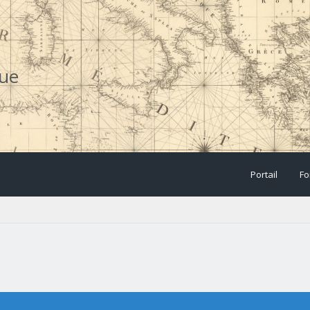
que
Portail
Fo