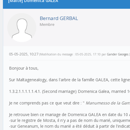
[Malte] Domenica GALEA
Bernard GERBAL
Membre
05-05-2025, 10:27
(Modification du message : 05-05-2025, 17:10 par
Gander Georges
.)
Bonjour à tous,
Sur Maltagenealogy, dans l'arbre de la famille GALEA, cette ligne 
1.3.2.1.1.1.1.1.4.1. (Second marriage) Domenica Galea, married
Je ne comprends pas ce que veut dire : "
Manumesso de la Gamb
Je retrouve bien ce mariage de Domenica GALEA en date du 10 
-sur le registre de Mosta, il n'y a pas de nom du marié, unique
-sur Geneanum, le nom du marié a été déduit à partir de l'in