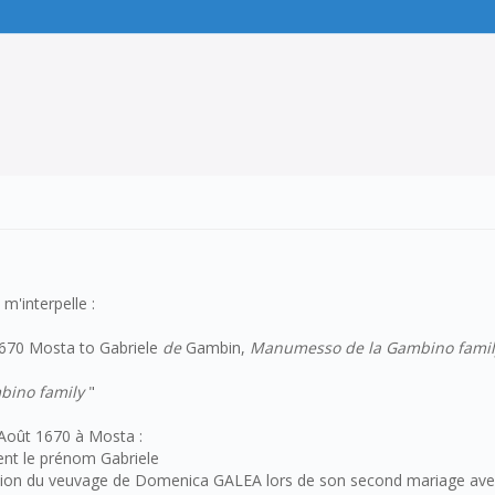
m'interpelle :
 1670 Mosta to Gabriele
de
Gambin,
Manumesso de la Gambino famil
ino family
"
Août 1670 à Mosta :
ment le prénom Gabriele
dication du veuvage de Domenica GALEA lors de son second mariage 