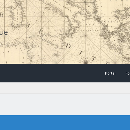
que
Portail
Fo