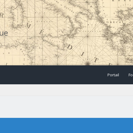
que
Portail
Fo