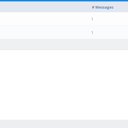
# Messages
1
1