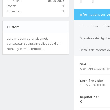
Inscrit le :
06-05-2026
Posts:
1
Threads:
1
Informations sur U
Informations additi
Custom
Signature de Ugo F
Lorem ipsum dolor sit amet,
consetetur sadipscing elitr, sed diam
nonumy eirmod tempor...
Détails de contact 
Statut :
Ugo FARINACCI is
Ho
Dernière visite
15-05-2026, 08:30
Réputation :
0