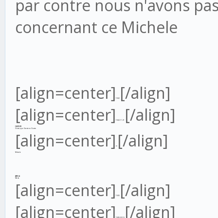
par contre nous n'avons pa
concernant ce Michele
[align=center]
[/align]
1842
[align=center]
[/align]
1842-11-01
CHETCUTI
Giuseppe Gaetano Giusto
[align=center]
[/align]
m
Michele
ABELA
Maria
[align=center]
[/align]
1845
[align=center]
[/align]
1845-03-16