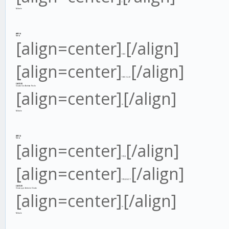
f
Michele
ABELA
Maria
[align=center]
[/align]
1851
[align=center]
[/align]
1851-12-31
CHETCUTI
Giusto Gio Battista Paolo
[align=center]
[/align]
m
Michele
ABELA
Maria
[align=center]
[/align]
1854
[align=center]
[/align]
1854-04-17
CHETCUTI
Giuseppe Antonio Giusto
[align=center]
[/align]
m
Michele